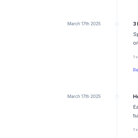
Date
3 
March 17th 2025
Sp
or
ar
1 
fa
R
Date
Ho
March 17th 2025
Ea
tu
ea
1 
ch