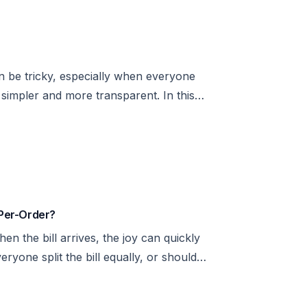
en be tricky, especially when everyone
 simpler and more transparent. In this
alcohol and food expenses, ensuring
Ease
-Per-Order?
hen the bill arrives, the joy can quickly
eryone split the bill equally, or should
heir pros and cons, and the right
 the meal. Let’s dive into the