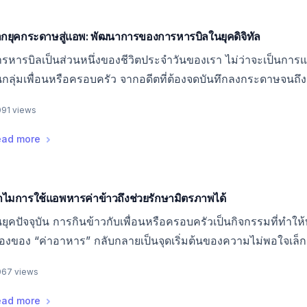
กยุคกระดาษสู่แอพ: พัฒนาการของการหารบิลในยุคดิจิทัล
รหารบิลเป็นส่วนหนึ่งของชีวิตประจำวันของเรา ไม่ว่าจะเป็นการแชร
กลุ่มเพื่อนหรือครอบครัว จากอดีตที่ต้องจดบันทึกลงกระดาษจนถึงย
่กี่คลิก การพัฒนานี้ไม่ได้เปลี่ยนแค่เทคโนโลยี แต่ยังเปลี่ยนวิธี
091 views
วย
,
จากยุคกระดาษสู่แอพ: พัฒนาการของการหารบิลในยุคดิจิทัล
ead more
ไมการใช้แอพหารค่าข้าวถึงช่วยรักษามิตรภาพได้
ยุคปัจจุบัน การกินข้าวกับเพื่อนหรือครอบครัวเป็นกิจกรรมที่ทำให้ทุ
ื่องของ “ค่าอาหาร” กลับกลายเป็นจุดเริ่มต้นของความไม่พอใจเล็
็นตัวช่วยสำคัญที่สามารถลดปัญหาเหล่านี้ได้ มาดูกันว่าเพราะเ
067 views
ะเพื่อนได้อย่างมีประสิทธิภาพ
,
ทำไมการใช้แอพหารค่าข้าวถึงช่วยรักษามิตรภาพได้
ead more