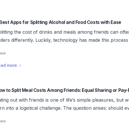
Best Apps for Splitting Alcohol and Food Costs with Ease
litting the cost of drinks and meals among friends can oft
ders differently. Luckily, technology has made this process
ticle, we’ll introduce you to the 3 best apps for splitting 
view
irness and convenience for everyone.
,
3 Best Apps for Splitting Alcohol and Food Costs with 
ead more
w to Split Meal Costs Among Friends: Equal Sharing or Pay
ting out with friends is one of life’s simple pleasures, but w
rn into a logistical challenge. The question arises: should ev
ch person pay for what they ordered? Both methods have t
view
oice often depends on the group dynamic and the context of